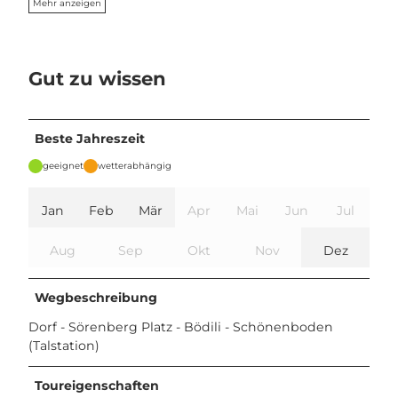
Mehr anzeigen
Gut zu wissen
Beste Jahreszeit
geeignet
wetterabhängig
Jan
Feb
Mär
Apr
Mai
Jun
Jul
Aug
Sep
Okt
Nov
Dez
Wegbeschreibung
Dorf - Sörenberg Platz - Bödili - Schönenboden
(Talstation)
Toureigenschaften