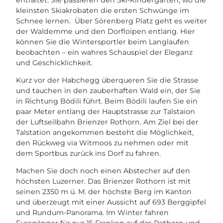
kleinsten Skiakrobaten die ersten Schwünge im
Schnee lernen. Über Sörenberg Platz geht es weiter
der Waldemme und den Dorfloipen entlang. Hier
können Sie die Wintersportler beim Langlaufen
beobachten – ein wahres Schauspiel der Eleganz
und Geschicklichkeit.
Kurz vor der Habchegg überqueren Sie die Strasse
und tauchen in den zauberhaften Wald ein, der Sie
in Richtung Bödili führt. Beim Bödili laufen Sie ein
paar Meter entlang der Hauptstrasse zur Talstaion
der Luftseilbahn Brienzer Rothorn. Am Ziel bei der
Talstation angekommen besteht die Möglichkeit,
den Rückweg via Witmoos zu nehmen oder mit
dem Sportbus zurück ins Dorf zu fahren.
Machen Sie doch noch einen Abstecher auf den
höchsten Luzerner. Das Brienzer Rothorn ist mit
seinen 2350 m ü. M. der höchste Berg im Kanton
und überzeugt mit einer Aussicht auf 693 Berggipfel
und Rundum-Panorama. Im Winter fahren
Fussgänger für nur 15 Franken auf das Rothorn und