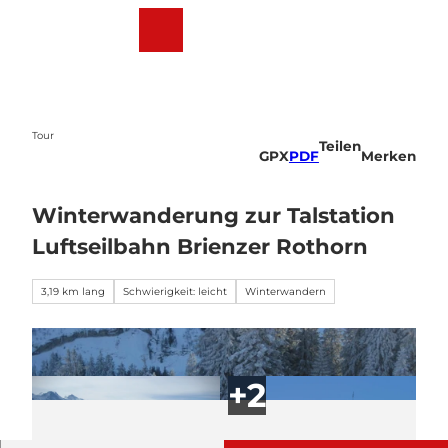
Z
u
Webcams
Wetter
Suche
Menü
m
I
n
h
a
Tour
Teilen
l
GPX
PDF
Merken
t
Winterwanderung zur Talstation
Luftseilbahn Brienzer Rothorn
3,19 km lang
Schwierigkeit: leicht
Winterwandern