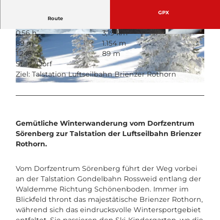
GPX
Route
0:56 h
3,19 km
© UNESCO Biosphäre Entlebuch
© UNESCO Biosphäre Entlebuch
89 m
1.154 m
1.243 m
89 m
Start: Dorf
Ziel: Talstation Luftseilbahn Brienzer Rothorn
© UNESCO Biosphäre Entlebuch
Gemütliche Winterwanderung vom Dorfzentrum
Sörenberg zur Talstation der Luftseilbahn Brienzer
Rothorn.
Vom Dorfzentrum Sörenberg führt der Weg vorbei
an der Talstation Gondelbahn Rossweid entlang der
Waldemme Richtung Schönenboden. Immer im
Blickfeld thront das majestätische Brienzer Rothorn,
während sich das eindrucksvolle Wintersportgebiet
entfaltet. Sie passieren den Ski-Kindergarten, wo die