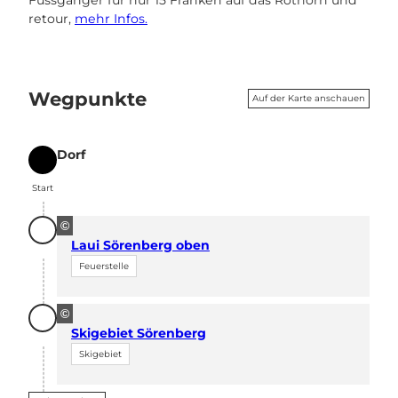
retour,
mehr Infos.
Wegpunkte
Auf der Karte anschauen
Dorf
Start
Start
©
Laui Sörenberg oben
Feuerstelle
©
Skigebiet Sörenberg
Skigebiet