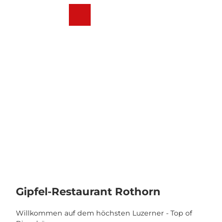
Z
u
Webcams
Wetter
Suche
Menü
m
I
n
h
a
l
t
Gipfel-Restaurant Rothorn
Willkommen auf dem höchsten Luzerner - Top of