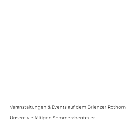
Sonnenaufgangsfahrten
Die ersten Sonnenstrahlen auf dem Brienzer Rothorn erleben
Veranstaltungen & Events auf dem Brienzer Rothorn
Fototrail
Rothorn
Unsere vielfältigen Sommerabenteuer
sponsored by Raiffeisen