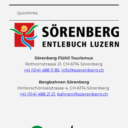
Quicklinks
Sörenberg Flühli Tourismus
Rothornstrasse 21, CH-6174 Sörenberg
+41 (0)41 488 11 85
,
info@soerenberg.ch
Bergbahnen Sörenberg
Hinterschöniseistrasse 4, CH-6174 Sörenberg
+41 (0)41 488 21 21
,
bahnen@soerenberg.ch
F
Y
I
L
a
o
n
i
c
u
s
n
e
t
t
k
b
u
a
e