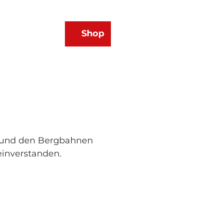
Shop
Webcams
Wetter
Merkzettel
Suche
s und den Bergbahnen
einverstanden.