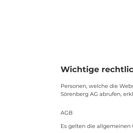
Z
takt
Webcams
Übernachten
u
m
Sehen & Erleben
Familienwelt
I
n
h
a
l
Wichtige rechtli
t
Personen, welche die Webs
Sörenberg AG abrufen, erk
AGB
Es gelten die allgemeine