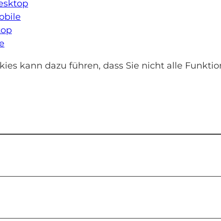
esktop
obile
top
le
ies kann dazu führen, dass Sie nicht alle Funkti