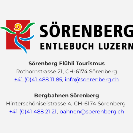
Sörenberg Flühli Tourismus
Rothornstrasse 21, CH-6174 Sörenberg
+41 (0)41 488 11 85
,
info@soerenberg.ch
Bergbahnen Sörenberg
Hinterschöniseistrasse 4, CH-6174 Sörenberg
+41 (0)41 488 21 21
,
bahnen@soerenberg.ch
F
Y
I
L