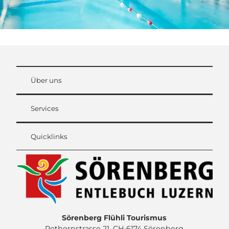
Über uns
Services
Quicklinks
Sörenberg Flühli Tourismus
Rothornstrasse 21, CH-6174 Sörenberg