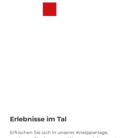
Z
u
Webcams
Wetter
Suche
Menü
m
I
n
h
a
l
t
Erlebnisse im Tal
Erfrischen Sie sich in unserer Kneippanlage,