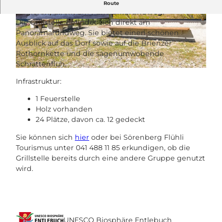
Sonnige Grillstelle in Sörenberg am Fusse der
Route
Hagleren, direkt am Panoramarundweg.
Die Grillstelle befindet sich direkt am
© Bruno Röösli, UNESCO Biosphäre Entlebuc
© Bruno Röösli, UNESCO Biosphäre Entlebuc
h, Bruno Roeoesli
h
Panoramarundweg. Sie bietet einen schönen
Ausblick auf das Dorf sowie auf die Brienzer
Rothornkette und die sagenumwobende
Schrattenfluh.
© Bruno Röösli, UNESCO Biosphäre Entlebuch
Infrastruktur:
1 Feuerstelle
Holz vorhanden
24 Plätze, davon ca. 12 gedeckt
Sie können sich
hier
oder bei Sörenberg Flühli
Tourismus unter 041 488 11 85 erkundigen, ob die
Grillstelle bereits durch eine andere Gruppe genutzt
wird.
UNESCO Biosphäre Entlebuch