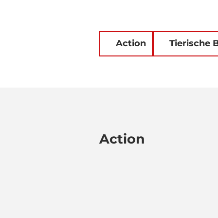
Action
Tierische
Action