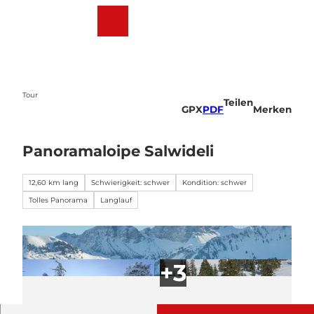
Z
u
Webcams
Wetter
Suche
Menü
m
I
n
h
a
Tour
Teilen
l
GPX
PDF
Merken
t
Panoramaloipe Salwideli
12,60 km lang
Schwierigkeit: schwer
Kondition: schwer
Tolles Panorama
Langlauf