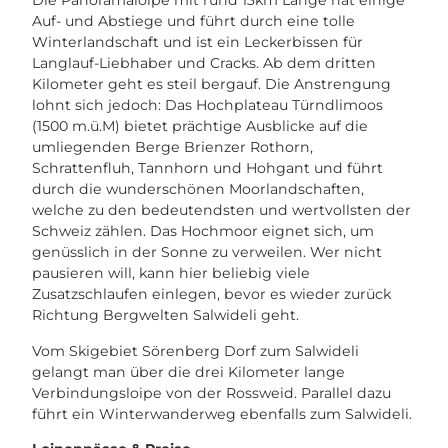
Die Panoramaloipe mit rund 13km Länge hat einige
Auf- und Abstiege und führt durch eine tolle
Winterlandschaft und ist ein Leckerbissen für
Langlauf-Liebhaber und Cracks. Ab dem dritten
Kilometer geht es steil bergauf. Die Anstrengung
lohnt sich jedoch: Das Hochplateau Türndlimoos
(1500 m.ü.M) bietet prächtige Ausblicke auf die
umliegenden Berge Brienzer Rothorn,
Schrattenfluh, Tannhorn und Hohgant und führt
durch die wunderschönen Moorlandschaften,
welche zu den bedeutendsten und wertvollsten der
Schweiz zählen. Das Hochmoor eignet sich, um
genüsslich in der Sonne zu verweilen. Wer nicht
pausieren will, kann hier beliebig viele
Zusatzschlaufen einlegen, bevor es wieder zurück
Richtung Bergwelten Salwideli geht.
Vom Skigebiet Sörenberg Dorf zum Salwideli
gelangt man über die drei Kilometer lange
Verbindungsloipe von der Rossweid. Parallel dazu
führt ein Winterwanderweg ebenfalls zum Salwideli.