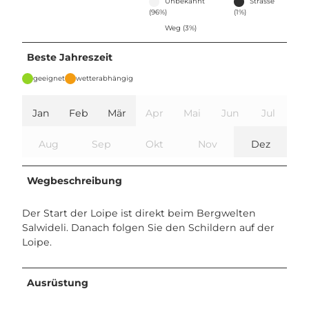
Unbekannt
Strasse
(96%)
(1%)
Weg (3%)
Beste Jahreszeit
geeignet
wetterabhängig
Jan
Feb
Mär
Apr
Mai
Jun
Jul
Aug
Sep
Okt
Nov
Dez
Wegbeschreibung
Der Start der Loipe ist direkt beim Bergwelten
Salwideli. Danach folgen Sie den Schildern auf der
Loipe.
Ausrüstung