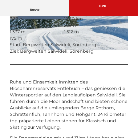
GPX
Route
3:32 h
12,60 km
© David Kurth, UNESCO Biosphäre Entlebuch
© David Kurth, UNESCO Biosphäre Entlebuch
239 m
239 m
1.337 m
1.512 m
175 m
Start: Bergwelten Salwideli, Sörenberg
Ziel: Bergwelten Salwideli, Sörenberg
© David Kurth, UNESCO Biosphäre Entlebuch
Ruhe und Einsamkeit inmitten des
Biosphärenreservats Entlebuch – das geniessen die
Wintersportler auf den Langlaufloipen Salwideli. Sie
führen durch die Moorlandschaft und bieten schöne
Ausblicke auf die umliegenden Berge Rothorn,
Schrattenfluh, Tannhorn und Hohgant. 24 Kilometer
top präparierte Loipen stehen für Klassisch und
Skating zur Verfügung.