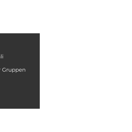
li
ür Gruppen