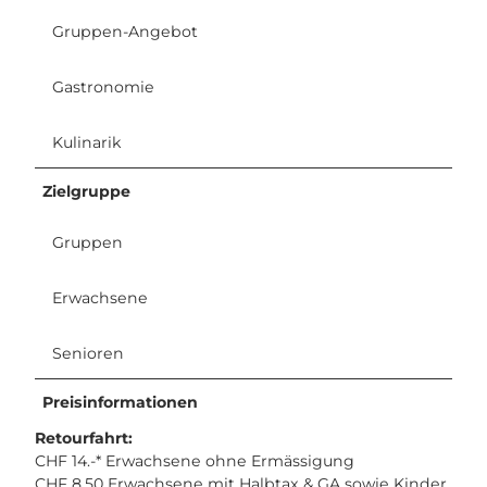
4
Gruppen-Angebot
8
)
Gastronomie
.
j
p
Kulinarik
g
Zielgruppe
Gruppen
Erwachsene
Senioren
Preisinformationen
Retourfahrt:
CHF 14.-* Erwachsene ohne Ermässigung
CHF 8.50 Erwachsene mit Halbtax & GA sowie Kinder