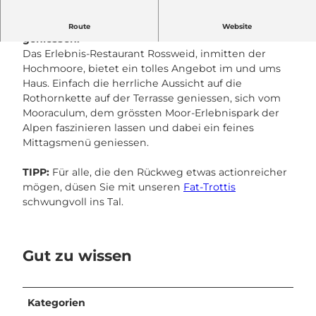
o
s
Leckeres Mittagsmenü auf der Rossweid
Route
Website
s
geniessen.
w
Das Erlebnis-Restaurant Rossweid, inmitten der
e
Hochmoore, bietet ein tolles Angebot im und ums
i
Haus. Einfach die herrliche Aussicht auf die
d
Rothornkette auf der Terrasse geniessen, sich vom
_
Mooraculum, dem grössten Moor-Erlebnispark der
S
Alpen faszinieren lassen und dabei ein feines
o
Mittagsmenü geniessen.
m
m
TIPP:
Für alle, die den Rückweg etwas actionreicher
e
mögen, düsen Sie mit unseren
Fat-Trottis
r
schwungvoll ins Tal.
_
a
u
Gut zu wissen
s
s
e
n
Kategorien
(