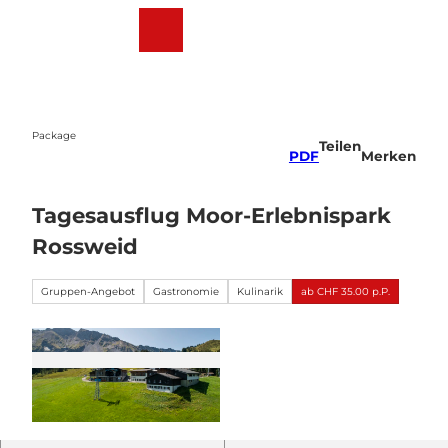
Z
u
Webcams
Wetter
Suche
Menü
m
I
n
h
a
Package
Teilen
l
PDF
Merken
t
Tagesausflug Moor-Erlebnispark
Rossweid
Gruppen-Angebot
Gastronomie
Kulinarik
ab CHF 35.00 p.P.
R