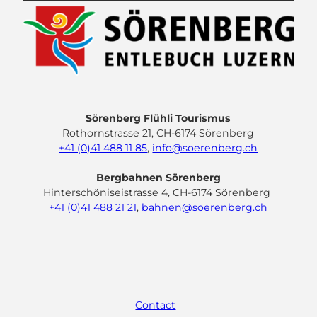
Sörenberg Flühli Tourismus
Rothornstrasse 21, CH-6174 Sörenberg
+41 (0)41 488 11 85
,
info@soerenberg.ch
Bergbahnen Sörenberg
Hinterschöniseistrasse 4, CH-6174 Sörenberg
+41 (0)41 488 21 21
,
bahnen@soerenberg.ch
F
Y
I
L
a
o
n
i
c
u
s
n
e
t
t
k
Contact
b
u
a
e