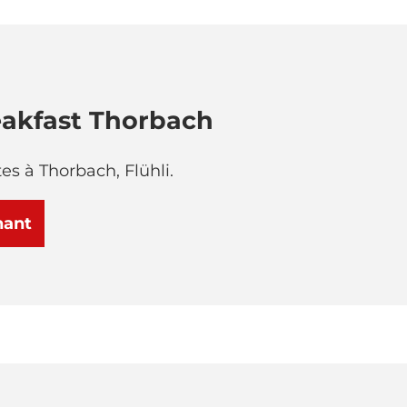
akfast Thorbach
s à Thorbach, Flühli.
nant