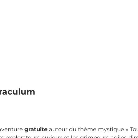
oraculum
’aventure
gratuite
autour du thème mystique « Tou
its explorateurs curieux et les grimpeurs agiles di