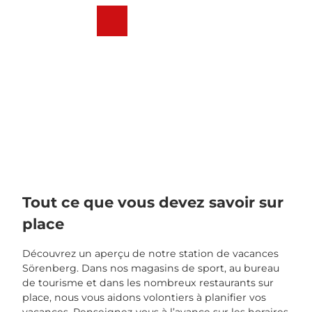
T
o
Webcams
Weather
Recherche
Menu
c
o
n
t
e
n
t
Tout ce que vous devez savoir sur
place
Découvrez un aperçu de notre station de vacances
Sörenberg. Dans nos magasins de sport, au bureau
de tourisme et dans les nombreux restaurants sur
place, nous vous aidons volontiers à planifier vos