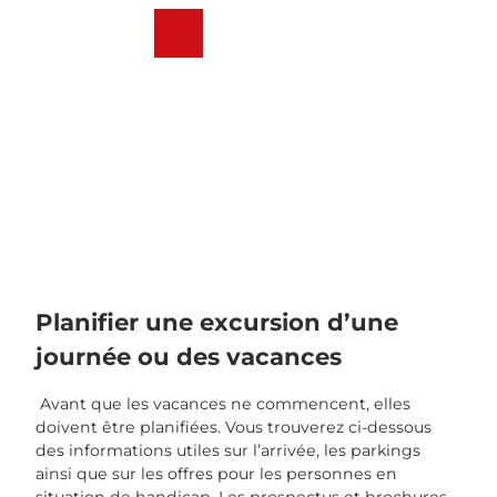
T
o
Webcams
Weather
Recherche
Menu
c
o
n
t
e
n
t
Planifier une excursion d’une
journée ou des vacances
Avant que les vacances ne commencent, elles
doivent être planifiées. Vous trouverez ci-dessous
des informations utiles sur l’arrivée, les parkings
ainsi que sur les offres pour les personnes en