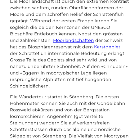
Die Moorlandschaft ist durch den extremen Kontrast
zwischen sanften, runden Oberflächenformen der
Moore und dem schroffen Relief der Schrattenfluh
geprägt. Während der ersten Etappe lernen Sie
sogleich die beiden Kernzonen der UNESCO
Biosphäre Entlebuch kennen. Nebst den grössten
und zahlreichsten
Moorlandschaften
der Schweiz
hat das Biosphärenreservat mit dem
Karstgebiet
der Schrattefluh internationale Bedeutung erlangt.
Grosse Teile des Gebiets sind sehr wild und von
nahezu unberührter Schönheit. Auf den «Chnubeln»
und «Eggen» in moortypischer Lage liegen
ursprüngliche Alphütten mit tief hängenden
Schindeldächern.
Die Wandertour startet in Sörenberg. Die ersten
Höhenmeter können Sie auch mit der Gondelbahn
Rossweid abkürzen und von der Bergstation
losmarschieren. Angenehm (gut verteilte
Steigungen) wandern Sie auf verkehrsfreien
Schotterstrassen durch das alpine und nordische
Skigebiet von Sörenberg. Die Vielfalt von Moortypen