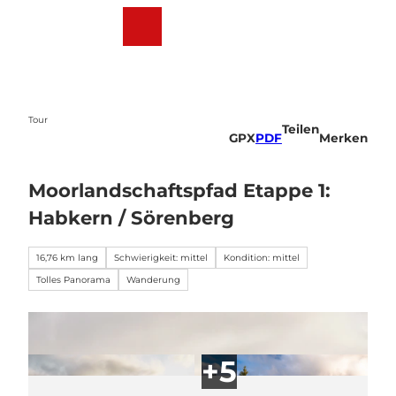
Z
u
Webcams
Wetter
Suche
Menü
m
I
n
h
a
Tour
Teilen
l
GPX
PDF
Merken
t
Moorlandschaftspfad Etappe 1:
Habkern / Sörenberg
16,76 km lang
Schwierigkeit: mittel
Kondition: mittel
Tolles Panorama
Wanderung