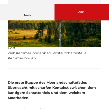
GPX
Route
5:30 h
16,76 km
© Beat Brechbühl, UNESCO Biosphäre Entlebu
© Martin Mägli, UNESCO Biosphäre Entlebuch
640 m
816 m
ch
974 m
1.594 m
620 m
Start: Sörenberg, Postautohaltestelle Sörenberg,
Post
© Beat Brechbühl, UNESCO Biosphäre Entlebuch
Ziel: Kemmeribodenbad, Postautohaltestelle
Kemmeriboden
Die erste Etappe des Moorlandschaftpfades
überrascht mit scharfen Kontakst zwischen dem
kantigem Schrattenfels und dem weichem
Moorboden.