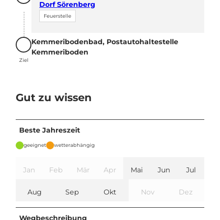
Dorf Sörenberg
Feuerstelle
Kemmeribodenbad, Postautohaltestelle
Ziel
Kemmeriboden
Ziel
Gut zu wissen
Beste Jahreszeit
geeignet
wetterabhängig
Jan
Feb
Mär
Apr
Mai
Jun
Jul
Aug
Sep
Okt
Nov
Dez
Wegbeschreibung