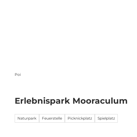
Z
takt
Webcams
Übernachten
u
m
Sehen & Erleben
Familienwelt
I
n
h
a
l
t
Poi
Erlebnispark Mooraculum
Naturpark
Feuerstelle
Picknickplatz
Spielplatz