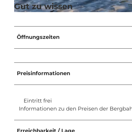
Gut zu wissen
© Sörenberg Tourismus, BEAT BRECHBUEHL |
CC-BY-NC-ND
Öffnungszeiten
Preisinformationen
Eintritt frei
Informationen zu den Preisen der Bergbah
Erreichbarkeit / Lage