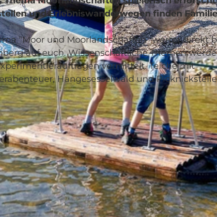
 Thema Moorlandschaften spielerisch erforscht
stellen und Erlebniswanderwegen finden Famili
hema "Moor und Moorlandschaften" wartet direkt b
nberg auf euch. Wissenschaftliche Themen werd
© Sörenberg Tourismus, BEAT BRECHBUEHL |
CC-BY
xperimentieraufträgen vermittelt. Teiche mit
terabenteuer, Hängesesselwald und Picknickstell