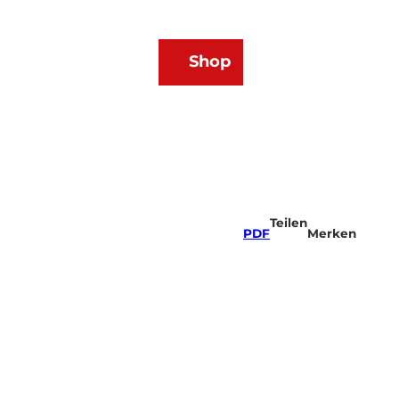
DE
Shop
Webcams
Wetter
Merkzettel
Suche
Teilen
PDF
Merken