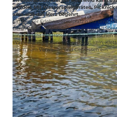
Im Mooraculum auf der Rossweid kann das
werden. Mit Wasserspielgeräten, Picknick
alles was das Herz begehrt.
Ein grosser Erlebnis-Spielplatz rund ums T
Bergstation der Gondelbahn Rossweid Söre
© Sörenberg Tourismus, BEAT BRECHBUEHL |
CC-BY-NC-ND
kindgerecht mit Rätseln und spielerischen E
Wasserspielgeräten, Wasserschaukeln, Klet
laden zum Verweilen und Geniessen ein.