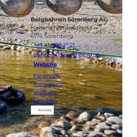
Kontaktdaten
en
Bergbahnen Sörenberg AG
ei der
Hinterschöniseistrasse 4
en
6174
Sörenberg
-NC-ND
+41 41 488 21 21
en
bahnen@soerenberg.ch
Website
Facebook
Instagram
YouTube
LinkedIn
Anreise