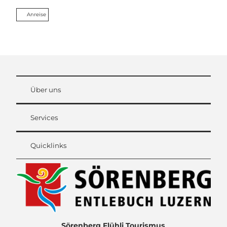
Anreise
Über uns
Services
Quicklinks
Sörenberg Flühli Tourismus