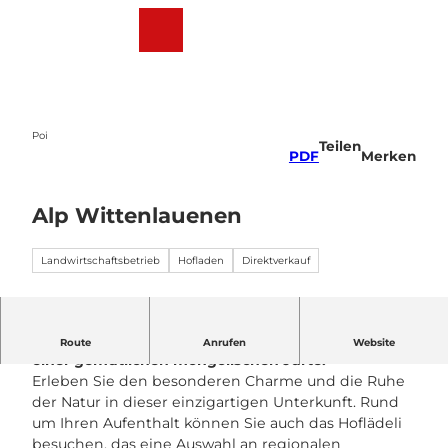
Z
u
Webcams
Wetter
Suche
Menü
m
I
n
h
a
Poi
Teilen
l
PDF
Merken
t
Alp Wittenlauenen
Landwirtschaftsbetrieb
Hofladen
Direktverkauf
Auf der Alp erwarten Sie unvergessliche Nächte in
Route
Anrufen
Website
einer gemütlichen mongolischen Jurte.
Erleben Sie den besonderen Charme und die Ruhe
der Natur in dieser einzigartigen Unterkunft. Rund
um Ihren Aufenthalt können Sie auch das Hoflädeli
besuchen, das eine Auswahl an regionalen