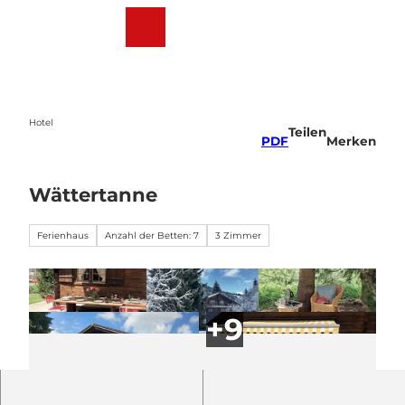
Z
u
Webcams
Wetter
Suche
Menü
m
I
n
h
a
Hotel
Teilen
l
PDF
Merken
t
Wättertanne
Ferienhaus
Anzahl der Betten: 7
3 Zimmer