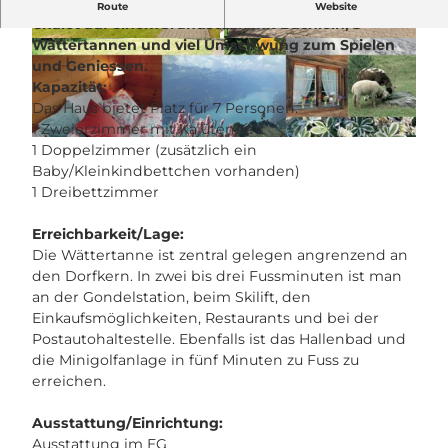
Die Wättertanne ist ein gemütliches, heimeliges
Route
Website
Chalet auf einem
Grundstück mit Bächlein, 3
Wättertannen und viel Umschwung zum Spielen
I
7
und Geniessen.
M
7
Kapazität:
G
7
Das Haus bietet Platz für 7 Personen.
_
5
1 Zweierzimmer mit Kajütenbett
4
6
p
1 Doppelzimmer (zusätzlich ein
4
4
r
Baby/Kleinkindbettchen vorhanden)
6
7
i
1 Dreibettzimmer
5
1
n
.
-
t
Erreichbarkeit/Lage:
j
9
_
Die Wättertanne ist zentral gelegen angrenzend an
p
c
w
den Dorfkern. In zwei bis drei Fussminuten ist man
e
f
a
an der Gondelstation, beim Skilift, den
g
0
e
Einkaufsmöglichkeiten, Restaurants und bei der
-
t
Postautohaltestelle. Ebenfalls ist das Hallenbad und
4
t
die Minigolfanlage in fünf Minuten zu Fuss zu
b
e
erreichen.
1
r
9
t
Ausstattung/Einrichtung:
-
a
Ausstattung im EG
9