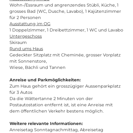
n
Wohn-/Essraum und angrenzendes Stübli, Küche, 1
e
n
grosses Bad (WC, Dusche, Lavabo), 1 Kajütenzimmer
b
e
für 2 Personen
f
.
Ausstattung im OG
-
j
1 Doppelzimmer, 1 Dreibettzimmer, 1 WC und Lavabo
1
p
Untergeschoss
b
g
Skiraum
2
Rund ums Haus
0
Gedeckter Sitzplatz mit Cheminée, grosser Vorplatz
4
mit Sonnenstore,
8
Wiese, Bächli und Tannen
6
3
Anreise und Parkmöglichkeiten:
b
Zum Haus gehört ein grosszügiger Aussenparkplatz
9
für 3 Autos
6
Da die Wättertanne 2 Minuten von der
4
Postautostation entfernt ist, ist eine Anreise mit
.
dem öffentlichen Verkehr bestens möglich.
j
p
Weitere relevante Informationen:
g
Anreisetag Sonntagnachmittag, Abreisetag