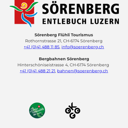
Sörenberg Flühli Tourismus
Rothornstrasse 21, CH-6174 Sörenberg
+41 (0)41 488 11 85
,
info@soerenberg.ch
Bergbahnen Sörenberg
Hinterschöniseistrasse 4, CH-6174 Sörenberg
+41 (0)41 488 21 21
,
bahnen@soerenberg.ch
F
Y
I
L
a
o
n
i
c
u
s
n
e
t
t
k
b
u
a
e
o
b
g
d
o
e
r
I
k
a
n
m