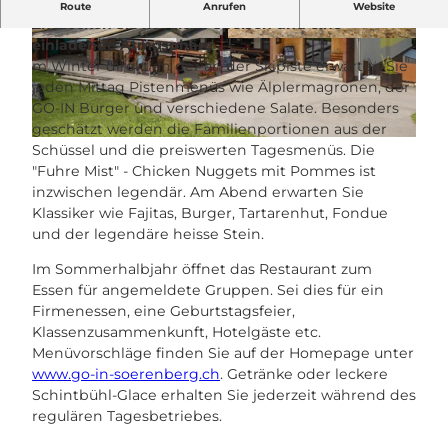
IhrTreffpunkt für Genuss und Entspannung –
Route
Anrufen
Website
Entdecken Sie köstliche Speisen und eine
einladende Atmosphäre
H
©
CC-BY-NC-ND
m Winter direkt an der an der Skipiste erwarten Sie
E
jeden Mittag Pistenmenüs wie Älplermagronen, der
I
GO-IN Burger und verschiedene Salate. Besonders
S
geschätzt werden die Familienportionen aus der
S
© UNESCO Biosphäre Entlebuch / Yannick Röösli |
CC-BY-NC-ND
Schüssel und die preiswerten Tagesmenüs. Die
E
"Fuhre Mist" - Chicken Nuggets mit Pommes ist
R
inzwischen legendär. Am Abend erwarten Sie
S
Klassiker wie Fajitas, Burger, Tartarenhut, Fondue
T
und der legendäre heisse Stein.
E
I
Im Sommerhalbjahr öffnet das Restaurant zum
N
Essen für angemeldete Gruppen. Sei dies für ein
G
Firmenessen, eine Geburtstagsfeier,
O
Klassenzusammenkunft, Hotelgäste etc.
-
Menüvorschläge finden Sie auf der Homepage unter
I
www.go-in-soerenberg.ch
. Getränke oder leckere
n
Schintbühl-Glace erhalten Sie jederzeit während des
S
regulären Tagesbetriebes.
ö
r