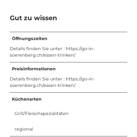
e
n
Gut zu wissen
b
e
r
g
Öffnungszeiten
.
Details finden Sie unter : https://go-in-
j
soerenberg.ch/essen-trinken/
p
g
Preisinformationen
Details finden Sie unter : https://go-in-
soerenberg.ch/essen-trinken/
Küchenarten
Grill/Fleischspezialitäten
regional