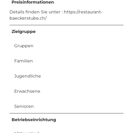
Preisinformationen
7
e
.
Details finden Sie unter : https://restaurant-
.
1
baeckerstube.ch/
j
2
p
.
e
Zielgruppe
2
g
0
Gruppen
2
1
.
Familien
j
p
Jugendliche
g
Erwachsene
Senioren
Betriebseinrichtung