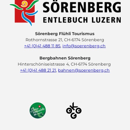
Sörenberg Flühli Tourismus
Rothornstrasse 21, CH-6174 Sörenberg
+41 (0)41 488 11 85
,
info@soerenberg.ch
Bergbahnen Sörenberg
Hinterschöniseistrasse 4, CH-6174 Sörenberg
+41 (0)41 488 21 21
,
bahnen@soerenberg.ch
F
Y
I
L
a
o
n
i
c
u
s
n
e
t
t
k
b
u
a
e
o
b
g
d
o
e
r
I
k
a
n
m