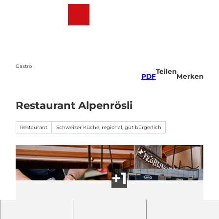
Z
u
Webcams
Wetter
Suche
Menü
m
I
n
h
a
Gastro
Teilen
l
PDF
Merken
t
Restaurant Alpenrösli
Restaurant
Schweizer Küche, regional, gut bürgerlich