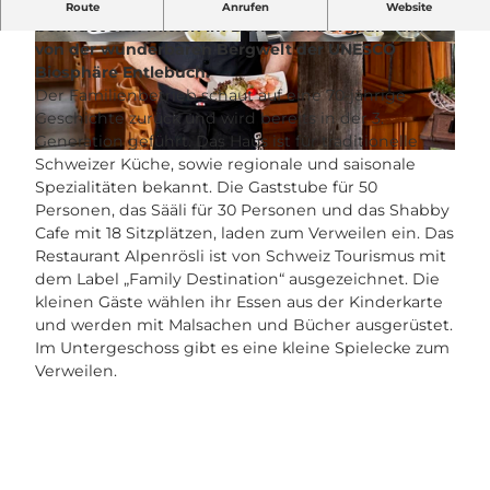
Das familienfreundliche Restaurant Alpenrösli
Route
Anrufen
Website
befindet sich mitten im Dorf Sörenberg, umrahmt
von der wunderbaren Bergwelt der UNESCO
© hurrah.ch | Fotografie Luzern, rahelandron.c
© UNESCO Biosphäre Entlebuch / hurrah.ch, ra
h |
CC-BY-NC-ND
helandron.ch |
CC-BY-NC-ND
Biosphäre Entlebuch.
Der Familienbetrieb schaut auf eine 70-jährige
Geschichte zurück und wird bereits in der 3.
Generation geführt. Das Haus ist für traditionelle
© hurrah.ch | Fotografie Luzern, rahelandron.ch |
CC-BY-NC-ND
Schweizer Küche, sowie regionale und saisonale
Spezialitäten bekannt. Die Gaststube für 50
Personen, das Sääli für 30 Personen und das Shabby
Cafe mit 18 Sitzplätzen, laden zum Verweilen ein. Das
Restaurant Alpenrösli ist von Schweiz Tourismus mit
dem Label „Family Destination“ ausgezeichnet. Die
kleinen Gäste wählen ihr Essen aus der Kinderkarte
und werden mit Malsachen und Bücher ausgerüstet.
Im Untergeschoss gibt es eine kleine Spielecke zum
Verweilen.