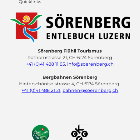
Quicklinks
Sörenberg Flühli Tourismus
Rothornstrasse 21, CH-6174 Sörenberg
+41 (0)41 488 11 85
,
info@soerenberg.ch
Bergbahnen Sörenberg
Hinterschöniseistrasse 4, CH-6174 Sörenberg
+41 (0)41 488 21 21
,
bahnen@soerenberg.ch
F
Y
I
L
a
o
n
i
c
u
s
n
e
t
t
k
b
u
a
e
o
b
g
d
o
e
r
I
k
a
n