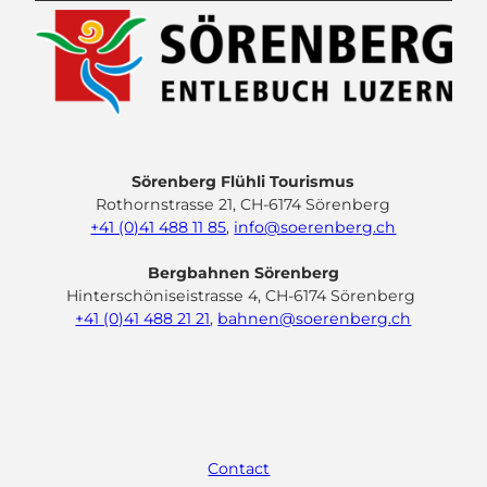
Sörenberg Flühli Tourismus
Rothornstrasse 21, CH-6174 Sörenberg
+41 (0)41 488 11 85
,
info@soerenberg.ch
Bergbahnen Sörenberg
Hinterschöniseistrasse 4, CH-6174 Sörenberg
+41 (0)41 488 21 21
,
bahnen@soerenberg.ch
F
Y
I
L
a
o
n
i
c
u
s
n
e
t
t
k
Contact
b
u
a
e