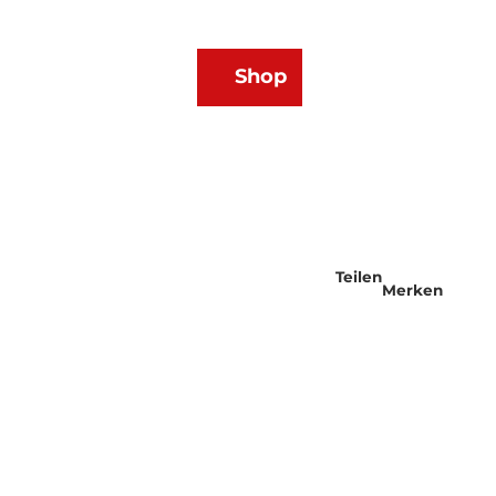
DE
Shop
Webcams
Wetter
Merkzettel
Suche
Teilen
Merken