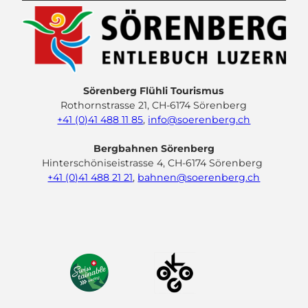
Sörenberg Flühli Tourismus
Rothornstrasse 21, CH-6174 Sörenberg
+41 (0)41 488 11 85
,
info@soerenberg.ch
Bergbahnen Sörenberg
Hinterschöniseistrasse 4, CH-6174 Sörenberg
+41 (0)41 488 21 21
,
bahnen@soerenberg.ch
F
Y
I
L
a
o
n
i
c
u
s
n
e
t
t
k
b
u
a
e
o
b
g
d
o
e
r
I
k
a
n
m