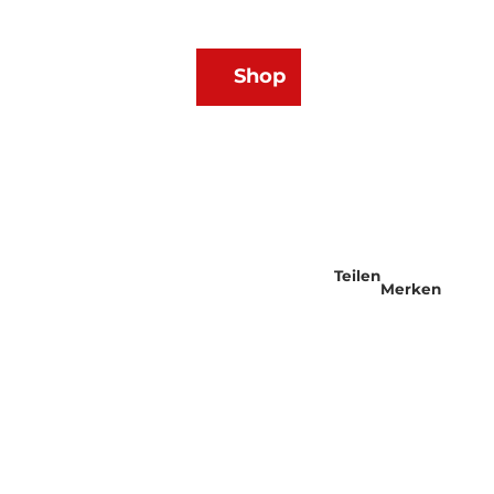
DE
Shop
Webcams
Wetter
Merkzettel
Suche
Teilen
Merken