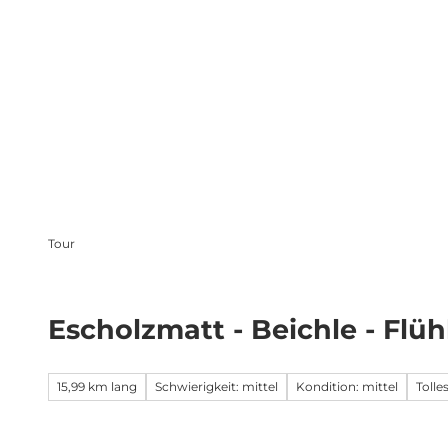
Z
takt
Webcams
Übernachten
u
m
Sehen & Erleben
Familienwelt
I
n
h
a
l
t
Tour
Escholzmatt - Beichle - Flüh
15,99 km lang
Schwierigkeit: mittel
Kondition: mittel
Toll