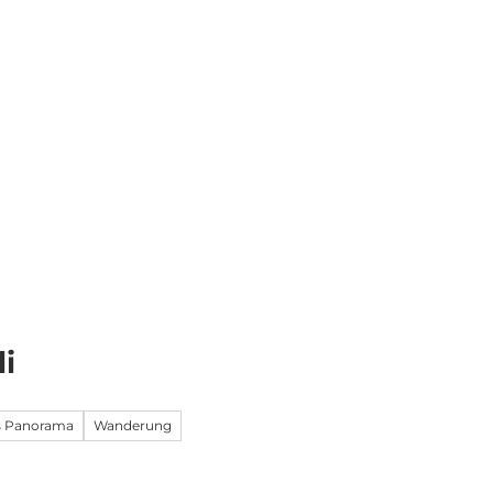
Essen & Übernachten
Infos & Service
li
es Panorama
Wanderung