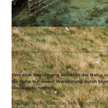
5:55 h
970 m
848 m
920 m
© Andrea Steffen, UNESCO Biosphäre Entlebuch
Start: Escholzmatt, Bahnhof
Ziel: Flühli, Post
Wer eine Wanderung inmitten der Natur such
die Ruhe auf dieser Wanderung durch blu
Moorlandschaften.
Die Wanderung über das Beichlengfähl ins Hi