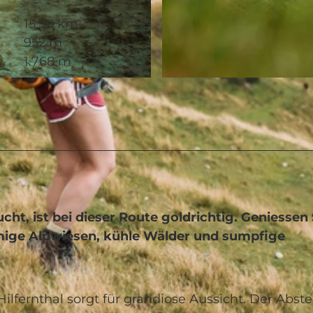
15,99 km
952 m
1.768 m
© Naturfreundehaus Schrattenblick
t, ist bei dieser Route goldrichtig. Geniessen 
mige Alpwiesen, kühle Wälder und sumpfige
lfernthal sorgt für grandiose Aussicht. Der Abst