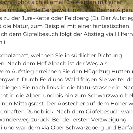
ni" lohnt sich allemal. Sie werden mit einer
die umliegende Bergewelt inklusive Berner Alpen 
s zu der Jura-Kette oder Feldberg (D). Der Aufstie
 die Natur, zum Beispiel mit einer fantastischen
ach dem Gipfelbesuch folgt der Abstieg via Hilfer
li.
cholzmatt, welchen Sie in südlicher Richtung
n. Nach dem Hof Alpach ist der Weg als
m Aufstieg erreichen Sie den Hügelzug Hutten
Bergwelt. Durch Feld und Wald folgen Sie weiter 
biegen Sie nach links in die Naturstrasse ein. Nac
icht in die Alpen und bis hin zum Schwarzwald be
r einen Mittagsrast. Der Abstecher auf dem Höhen
agenhaften Rundblick. Nach dem Gipfebesuch wa
Wanderweg zurück. Bei der ersten Verzweigung
 und wandern via Ober Schwarzeberg und Bärfal