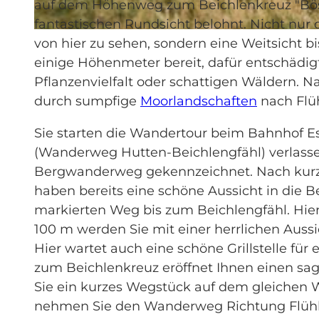
auf dem Höhenweg zum Beichlenkreuz "Bösar
fantastischen Rundsicht belohnt. Nicht nur 
© Andrea Steffen, UNESCO Biosphäre Entlebuch
von hier zu sehen, sondern eine Weitsicht bi
einige Höhenmeter bereit, dafür entschädigt
Pflanzenvielfalt oder schattigen Wäldern. N
durch sumpfige
Moorlandschaften
nach Flüh
Sie starten die Wandertour beim Bahnhof Es
(Wanderweg Hutten-Beichlengfähl) verlasse
Bergwanderweg gekennzeichnet. Nach kurze
haben bereits eine schöne Aussicht in die 
markierten Weg bis zum Beichlengfähl. Hier 
100 m werden Sie mit einer herrlichen Auss
Hier wartet auch eine schöne Grillstelle fü
zum Beichlenkreuz eröffnet Ihnen einen s
Sie ein kurzes Wegstück auf dem gleichen 
nehmen Sie den Wanderweg Richtung Flühli