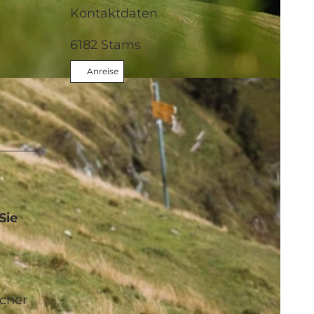
Kontaktdaten
6182
Stams
Anreise
Sie
echer