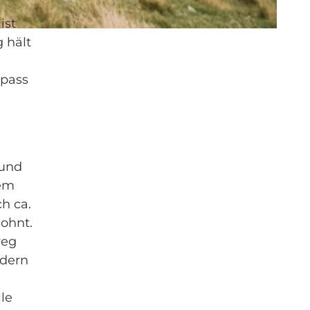
ist
g hält
npass
 und
dem
h ca.
lohnt.
weg
ndern
le