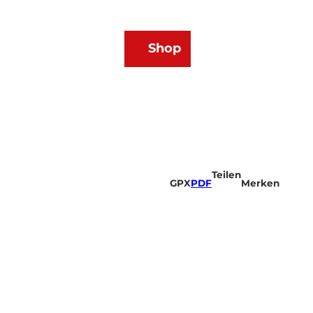
DE
Shop
Webcams
Wetter
Merkzettel
Suche
Teilen
GPX
PDF
Merken