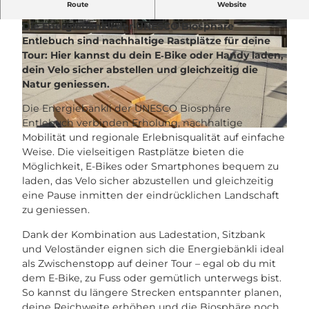
Energiebänkli – laden, pausieren, weiterfahren
Route
Website
Die Energiebänkli der UNESCO Biosphäre
Entlebuch sind nachhaltige Rastplätze für deine
Tour: Hier kannst du dein E‑Bike oder Handy laden,
dein Velo sicher abstellen und gleichzeitig die
Natur geniessen.
© UNESCO Biosphäre Entlebuch |
CC-BY-SA
Die Energiebänkli der UNESCO Biosphäre
Entlebuch verbinden Erholung, nachhaltige
© UNESCO Biosphäre Entlebuch |
CC-BY-SA
Mobilität und regionale Erlebnisqualität auf einfache
Weise. Die vielseitigen Rastplätze bieten die
Möglichkeit, E-Bikes oder Smartphones bequem zu
laden, das Velo sicher abzustellen und gleichzeitig
eine Pause inmitten der eindrücklichen Landschaft
zu geniessen.
Dank der Kombination aus Ladestation, Sitzbank
und Veloständer eignen sich die Energiebänkli ideal
als Zwischenstopp auf deiner Tour – egal ob du mit
dem E-Bike, zu Fuss oder gemütlich unterwegs bist.
So kannst du längere Strecken entspannter planen,
deine Reichweite erhöhen und die Biosphäre noch