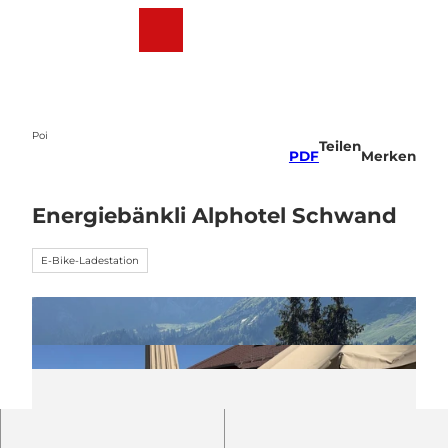
Z
u
Webcams
Wetter
Suche
Menü
m
I
n
h
a
Poi
Teilen
l
PDF
Merken
t
Energiebänkli Alphotel Schwand
E-Bike-Ladestation