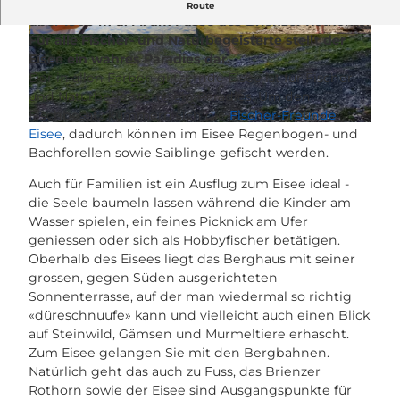
Der Eisee ist ein natürlicher Bergsee und liegt auf
Route
über 1900 m ü. M. am Fusse des Brienzer Rothorns.
Für alle Fischer- und Naturbegeisterte stellt der
© Maurin Bissig, Bergbahnen Sörenberg AG |
© Bergbahnen Sörenberg AG, Maurin Bissig |
CC-BY-NC-ND
CC-BY-NC-ND
Eisee ein wahres Paradies dar.
Der in allen Farben glitzernde Eisee ist für Fischer
und Naturbegeisterte ein Paradies. Um den
Fischbesatz kümmern sich die
Fischer-Freunde
© Bergbahnen Sörenberg AG/Daniel Furrer |
CC-BY-NC-ND
Eisee
, dadurch können im Eisee Regenbogen- und
Bachforellen sowie Saiblinge gefischt werden.
Auch für Familien ist ein Ausflug zum Eisee ideal -
die Seele baumeln lassen während die Kinder am
Wasser spielen, ein feines Picknick am Ufer
geniessen oder sich als Hobbyfischer betätigen.
Oberhalb des Eisees liegt das Berghaus mit seiner
grossen, gegen Süden ausgerichteten
Sonnenterrasse, auf der man wiedermal so richtig
«düreschnuufe» kann und vielleicht auch einen Blick
auf Steinwild, Gämsen und Murmeltiere erhascht.
Zum Eisee gelangen Sie mit den Bergbahnen.
Natürlich geht das auch zu Fuss, das Brienzer
Rothorn sowie der Eisee sind Ausgangspunkte für