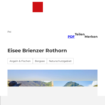
Z
u
Webcams
Wetter
Suche
Menü
m
I
n
h
a
Poi
Teilen
l
PDF
Merken
t
Eisee Brienzer Rothorn
Angeln & Fischen
Bergsee
Naturschutzgebiet