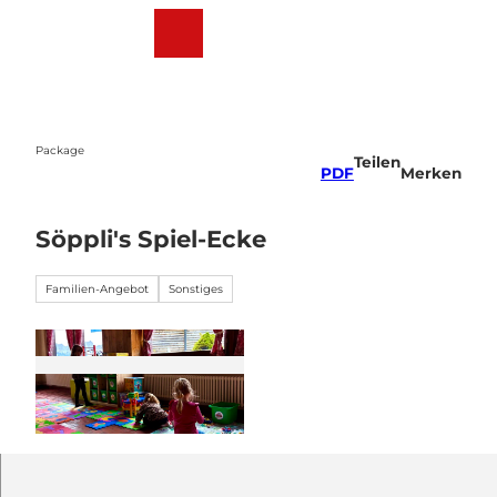
Z
u
Webcams
Wetter
Suche
Menü
m
I
n
h
a
Package
Teilen
l
PDF
Merken
t
Söppli's Spiel-Ecke
Familien-Angebot
Sonstiges
© Bergbahnen Sörenberg AG/Fränzi Seiler |
CC-BY