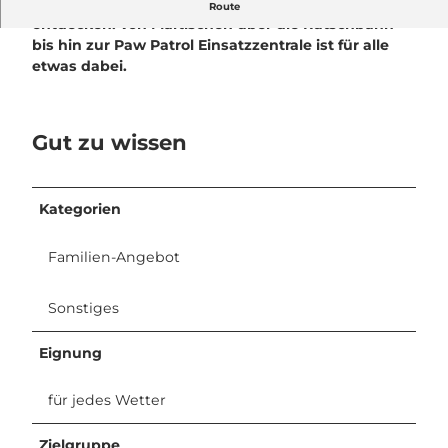
Für unsere kleinsten Gäste gibt es jede Menge zu
Route
entdecken: von Maltischen über die Rutschbahn
bis hin zur Paw Patrol Einsatzzentrale ist für alle
etwas dabei.
Gut zu wissen
Kategorien
Familien-Angebot
Sonstiges
Eignung
für jedes Wetter
Zielgruppe