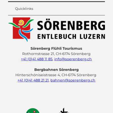
Quicklinks
Sörenberg Flühli Tourismus
Rothornstrasse 21, CH-6174 Sörenberg
+41 (0)41 488 11 85
,
info@soerenberg.ch
Bergbahnen Sörenberg
Hinterschöniseistrasse 4, CH-6174 Sörenberg
+41 (0)41 488 21 21
,
bahnen@soerenberg.ch
F
Y
I
L
a
o
n
i
c
u
s
n
e
t
t
k
b
u
a
e
o
b
g
d