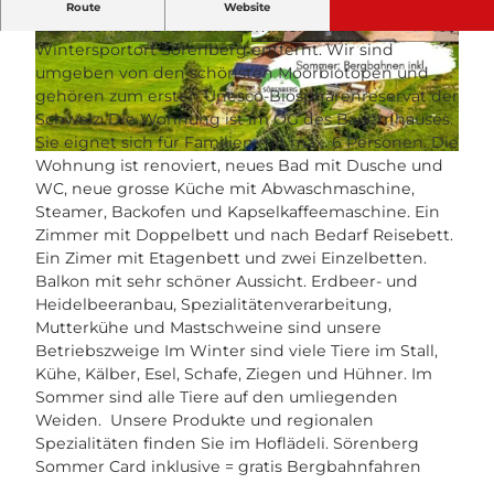
Der Birkenhof liegt ruhig zwischen Rothorn und
Route
Website
Schrattenfluh, 2 km vom Sommer- und
Wintersportort Sörenberg entfernt. Wir sind
© swisshotel
© swisshotel
umgeben von den schönsten Moorbiotopen und
gehören zum ersten Unesco-Biosphärenreservat der
Schweiz. Die Wohnung ist im OG des Bauernhauses.
Sie eignet sich für Familien mit max. 6 Personen. Die
© swisshotel
Wohnung ist renoviert, neues Bad mit Dusche und
WC, neue grosse Küche mit Abwaschmaschine,
Steamer, Backofen und Kapselkaffeemaschine. Ein
Zimmer mit Doppelbett und nach Bedarf Reisebett.
Ein Zimer mit Etagenbett und zwei Einzelbetten.
Balkon mit sehr schöner Aussicht. Erdbeer- und
Heidelbeeranbau, Spezialitätenverarbeitung,
Mutterkühe und Mastschweine sind unsere
Betriebszweige Im Winter sind viele Tiere im Stall,
Kühe, Kälber, Esel, Schafe, Ziegen und Hühner. Im
Sommer sind alle Tiere auf den umliegenden
Weiden. Unsere Produkte und regionalen
Spezialitäten finden Sie im Hoflädeli. Sörenberg
Sommer Card inklusive = gratis Bergbahnfahren