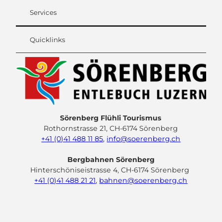
Services
Quicklinks
Sörenberg Flühli Tourismus
Rothornstrasse 21, CH-6174 Sörenberg
+41 (0)41 488 11 85
,
info@soerenberg.ch
Bergbahnen Sörenberg
Hinterschöniseistrasse 4, CH-6174 Sörenberg
+41 (0)41 488 21 21
,
bahnen@soerenberg.ch
F
Y
I
L
a
o
n
i