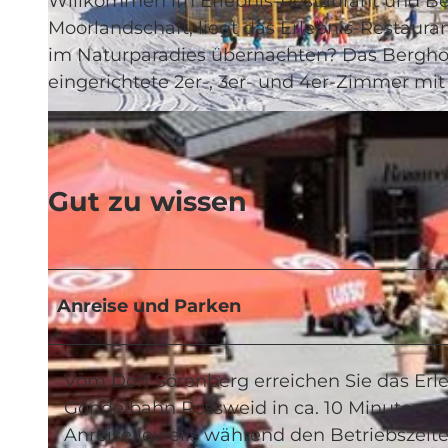
Willkommen im Erlebnis-Restaurant und Ber
Moorlandschaft, liegt das Erlebnis-Restaur
im Naturparadies übernachten? Das Berghot
eingerichtete 2er-, 3er- und 4er-Zimmer mi
© swisshotel
Gut zu wissen
Anreise und Parken
Vom Dorf Sörenberg erreichen Sie das Erl
Gondelbahn Rossweid in ca. 10 Minuten.
Anreise jeweils während den Betriebszei