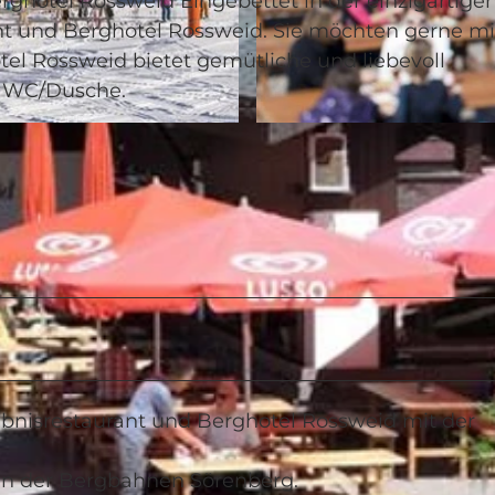
ghotel Rossweid Eingebettet in der einzigartige
ant und Berghotel Rossweid. Sie möchten gerne mi
el Rossweid bietet gemütliche und liebevoll
t WC/Dusche.
© swisshotel
ebnisrestaurant und Berghotel Rossweid mit der
ten der Bergbahnen Sörenberg.