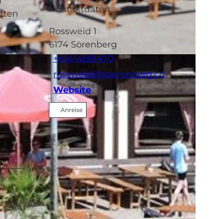
n
Kontaktdaten
tten
Rossweid 1
6174
Sörenberg
+41414881470
rossweid@soerenberg.ch
Website
Anreise