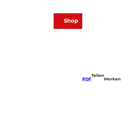
DE
Shop
Webcams
Wetter
Merkzettel
Suche
Teilen
PDF
Merken