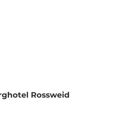
Essen & Übernachten
Infos & Service
rghotel Rossweid