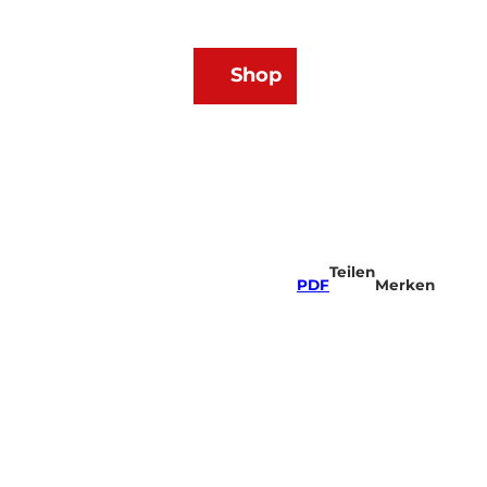
DE
Shop
Webcams
Wetter
Merkzettel
Suche
Teilen
PDF
Merken