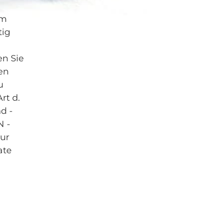
om
tig
en Sie
en
u
rt d.
d -
N -
zur
ate