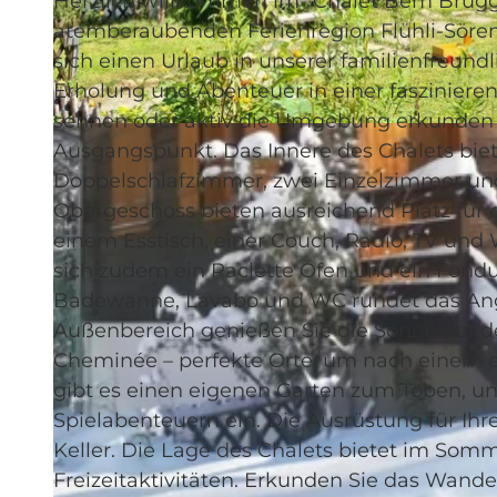
Herzlich willkommen im "Chalet Bem Brüggl
atemberaubenden Ferienregion Flühli-Sörenb
sich einen Urlaub in unserer familienfreun
Erholung und Abenteuer in einer fasziniere
sehnen oder aktiv die Umgebung erkunden m
© swisshotel
Ausgangspunkt. Das Innere des Chalets biete
Doppelschlafzimmer, zwei Einzelzimmer und
Obergeschoss bieten ausreichend Platz für 
einem Esstisch, einer Couch, Radio, TV und
sich zudem ein Raclette Ofen und ein Fond
Badewanne, Lavabo und WC rundet das Ang
Außenbereich genießen Sie die Sonne auf d
Cheminée – perfekte Orte, um nach einem e
gibt es einen eigenen Garten zum Toben, un
Spielabenteuern ein. Die Ausrüstung für Ihr
Keller. Die Lage des Chalets bietet im Som
Freizeitaktivitäten. Erkunden Sie das Wander