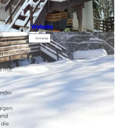
Kontaktdaten
n Sie
6174
Sörenberg
Website
Anreise
it
nden
d mit
inder
gigen
und
 die