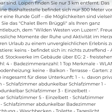
bar sind. Loipen finden Sie nur 3 km entfernt. Das
eine Bushaltestelle befindet sich nur 300 Meter v
 eine Runde Golf – die Möglichkeiten sind vielsei
Sie das "Chalet Bem Brüggli" als Ihren ganz
tlebuch, dem "Wilden Westen von Luzern". Freu
gessliche Momente der Ruhe und Aktivität im Herz
Ihren Urlaub zu einem unvergleichlichen Erlebnis z
re: keins - befindet sich in: nichts zutreffend - A
. Stockwerke im Gebäude über EG: 2 - freistehen
hl: 4 - Badezimmeranzahl: 1 Top Merkmale - WLA
odenheizung: keine - Balkon - Terrasse - Garten: 
 insgesamt für diese Unterkunft: 1 - ㄴ davon priv
ch - Schlafzimmer abdunkelbar Schlafzimmer 1 -
dunkelbar Schlafzimmer 3 - Einzelbett -
r Schlafzimmer 5 - Einzelbett - Schlafzimmer
tt - Schlafzimmer abdunkelbar Badezimmer
tung - Waschbecken - Toilette - Tageslicht