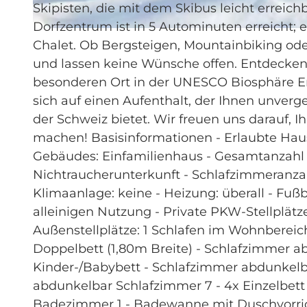
Skipisten, die mit dem Skibus leicht erreich
Dorfzentrum ist in 5 Autominuten erreicht; 
© swisshotel
Chalet. Ob Bergsteigen, Mountainbiking oder
und lassen keine Wünsche offen. Entdecken 
besonderen Ort in der UNESCO Biosphäre En
sich auf einen Aufenthalt, der Ihnen unver
der Schweiz bietet. Wir freuen uns darauf, 
machen! Basisinformationen - Erlaubte Haustie
Gebäudes: Einfamilienhaus - Gesamtanzahl d
Nichtraucherunterkunft - Schlafzimmeranza
Klimaanlage: keine - Heizung: überall - Fußb
alleinigen Nutzung - Private PKW-Stellplätze
Außen­stellplätze: 1 Schlafen im Wohnberei
Doppelbett (1,80m Breite) - Schlafzimmer ab
Kinder-/Babybett - Schlafzimmer abdunkelba
abdunkelbar Schlafzimmer 7 - 4x Einzelbe
Badezimmer 1 - Badewanne mit Duschvorrich