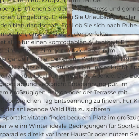
i" – Ihrem Rückzugsort inmitten der
erg! Entfliehen Sie dem Alltagsstress und gönne
dlichen Umgebung. Erleben Sie Urlaubstage voller
nden Naturlandschaft. Egal ob Sie sich nach Ruhe
öchten, unser Chalet ist der perfekte
© swisshotel
t alles für einen komfortablen Aufenthalt: Ein
 ein weiteres Zimmer mit vier Betten im
die ganze Familie. Der offene Wohnbereich lädt m
 WLAN zu geselligen Stunden ein. In der Küche fi
ue Rechaud, ideal für gemütliche Abende. Das Ba
ebot ab und verspricht Entspannung pur. Im
em großzügigen Balkon oder der Terrasse mit
rlebnisreichen Tag Entspannung zu finden. Für K
d der anliegende Wald lädt zu sicheren
e Sportaktivitäten findet bequem Platz im großzü
mer wie im Winter ideale Bedingungen für Sport- 
paradies direkt vor Ihrer Haustür oder nutzen Sie