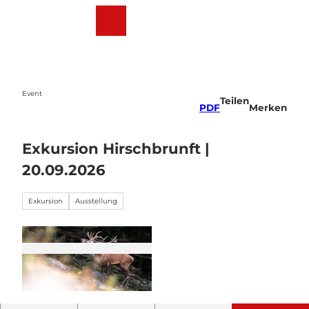
Z
u
Webcams
Wetter
Suche
Menü
m
I
n
h
a
Event
Teilen
l
PDF
Merken
t
Exkursion Hirschbrunft |
20.09.2026
Exkursion
Ausstellung
© Guidle.com