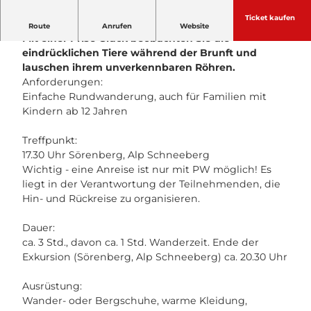
Ticket kaufen
Mit Experten begeben Sie sich auf Hirsch-Pirsch.
Route
Anrufen
Website
Mit einer Prise Glück beobachten Sie die
eindrücklichen Tiere während der Brunft und
lauschen ihrem unverkennbaren Röhren.
Anforderungen:
Einfache Rundwanderung, auch für Familien mit
Kindern ab 12 Jahren
Treffpunkt:
17.30 Uhr Sörenberg, Alp Schneeberg
Wichtig - eine Anreise ist nur mit PW möglich! Es
liegt in der Verantwortung der Teilnehmenden, die
Hin- und Rückreise zu organisieren.
Dauer:
ca. 3 Std., davon ca. 1 Std. Wanderzeit. Ende der
Exkursion (Sörenberg, Alp Schneeberg) ca. 20.30 Uhr
Ausrüstung:
Wander- oder Bergschuhe, warme Kleidung,