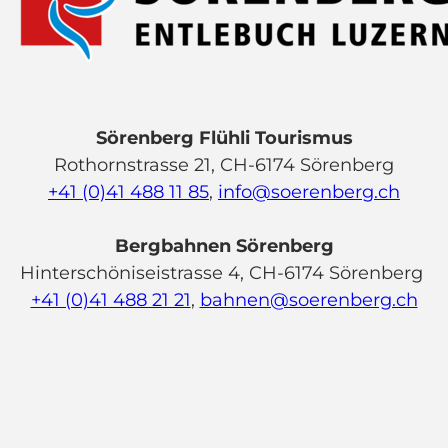
Sörenberg Flühli Tourismus
Rothornstrasse 21, CH-6174 Sörenberg
+41 (0)41 488 11 85
,
info@soerenberg.ch
Bergbahnen Sörenberg
Hinterschöniseistrasse 4, CH-6174 Sörenberg
+41 (0)41 488 21 21
,
bahnen@soerenberg.ch
F
Y
I
L
a
o
n
i
c
u
s
n