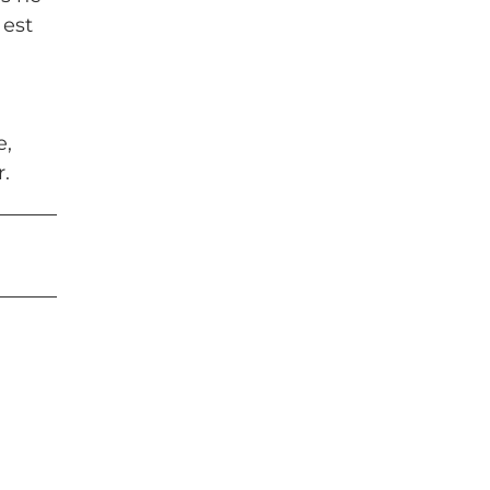
 est
e,
.