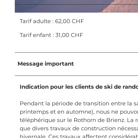
© UNESCO Biosphäre Entlebuch / Ruedi Flück, RUEDI FLUECK |
CC-BY-NC-ND
Tarif adulte : 62,00 CHF
Tarif enfant : 31,00 CHF
Message important
Indication pour les clients de ski de ran
Pendant la période de transition entre la sa
printemps et en automne), nous ne pouvons
téléphérique sur le Rothorn de Brienz. La 
que divers travaux de construction nécessa
hivernale. Ces travaux affectent considér