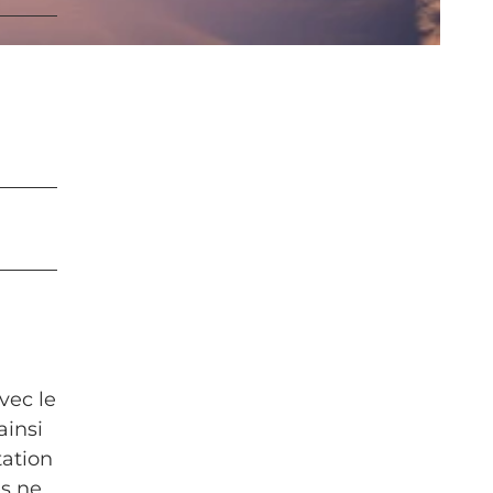
vec le
ainsi
tation
es ne