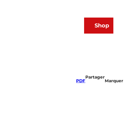
s &
FR
Shop
Webcams
Weather
List
Recherche
des
favoris
Partager
PDF
Marquer