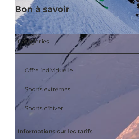
Bon à savoir
© UNESCO Biosphäre Entlebuch / Ruedi Flück, RUEDI FLUECK
Catégories
Offre individuelle
Sports extrêmes
Sports d'hiver
Informations sur les tarifs