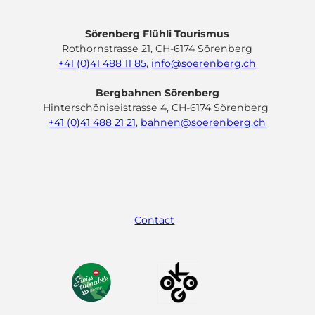
Sörenberg Flühli Tourismus
Rothornstrasse 21, CH-6174 Sörenberg
+41 (0)41 488 11 85
,
info@soerenberg.ch
Bergbahnen Sörenberg
Hinterschöniseistrasse 4, CH-6174 Sörenberg
+41 (0)41 488 21 21
,
bahnen@soerenberg.ch
F
Y
I
L
a
o
n
i
c
u
s
n
e
t
t
k
Contact
b
u
a
e
o
b
g
d
o
e
r
I
k
a
n
m