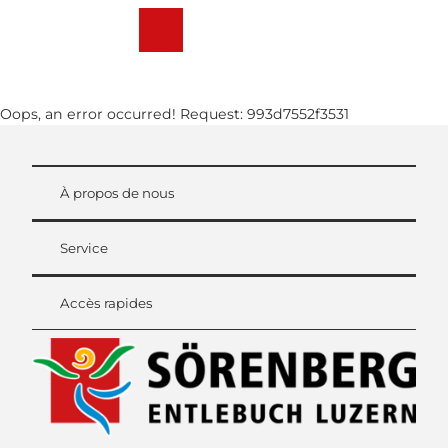
T
o
Webcams
Weather
Recherche
Menu
c
o
n
Oops, an error occurred! Request: 993d7552f3531
t
e
n
t
À propos de nous
Service
Accès rapides