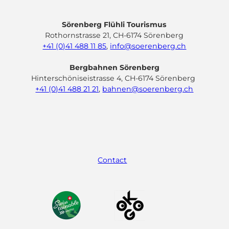
Sörenberg Flühli Tourismus
Rothornstrasse 21, CH-6174 Sörenberg
+41 (0)41 488 11 85
,
info@soerenberg.ch
Bergbahnen Sörenberg
Hinterschöniseistrasse 4, CH-6174 Sörenberg
+41 (0)41 488 21 21
,
bahnen@soerenberg.ch
F
Y
I
L
a
o
n
i
c
u
s
n
e
t
t
k
Contact
b
u
a
e
o
b
g
d
o
e
r
I
k
a
n
m