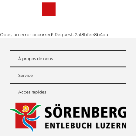
T
o
Webcams
Weather
Recherche
Menu
c
o
n
Oops, an error occurred! Request: 2af8bfee8b4da
t
e
n
t
À propos de nous
Service
Accès rapides